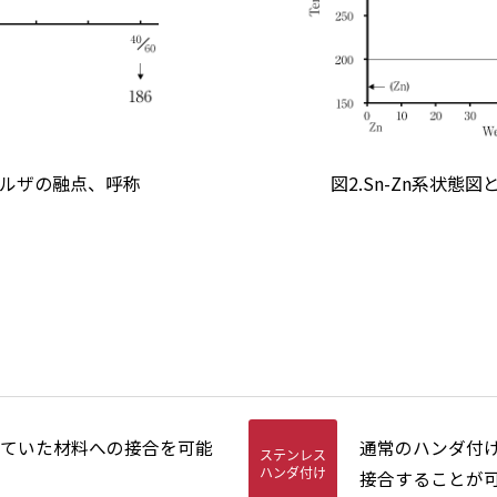
ラソルザの融点、呼称
図2.Sn-Zn系状
ていた材料への接合を可能
通常のハンダ付
ステンレス
ハンダ付け
接合することが