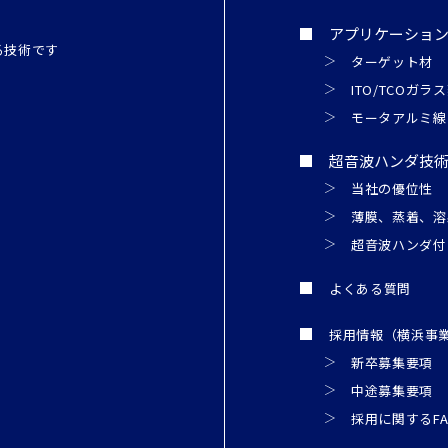
アプリケーショ
る技術です
ターゲット材
ITO/TCOガ
モータアルミ線
超音波ハンダ技
当社の優位性
薄膜、蒸着、溶
超音波ハンダ付
よくある質問
採用情報（横浜事
新卒募集要項
中途募集要項
採用に関するFA