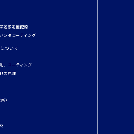
ン
ラス蒸着膜電極配線
ハンダコーティング
術について
射、コーティング
けの原理
業所）
Q