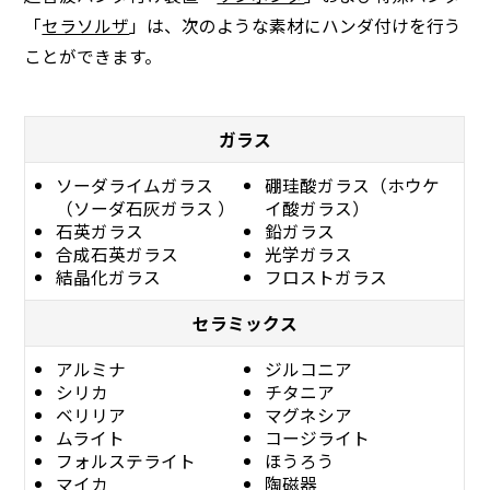
「
セラソルザ
」は、次のような素材にハンダ付けを行う
ことができます。
ガラス
ソーダライムガラス
硼珪酸ガラス（ホウケ
（ソーダ石灰ガラス ）
イ酸ガラス）
石英ガラス
鉛ガラス
合成石英ガラス
光学ガラス
結晶化ガラス
フロストガラス
セラミックス
アルミナ
ジルコニア
シリカ
チタニア
ベリリア
マグネシア
ムライト
コージライト
フォルステライト
ほうろう
マイカ
陶磁器