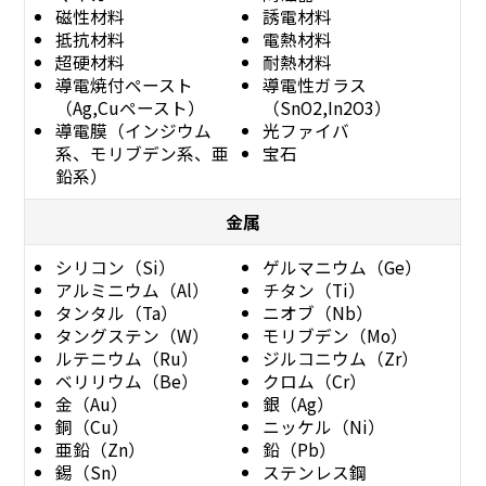
磁性材料
誘電材料
抵抗材料
電熱材料
超硬材料
耐熱材料
導電焼付ペースト
導電性ガラス
（Ag,Cuペースト）
（SnO2,In2O3）
導電膜（インジウム
光ファイバ
系、モリブデン系、亜
宝石
鉛系）
金属
シリコン（Si）
ゲルマニウム（Ge）
アルミニウム（Al）
チタン（Ti）
タンタル（Ta）
ニオブ（Nb）
タングステン（W）
モリブデン（Mo）
ルテニウム（Ru）
ジルコニウム（Zr）
ベリリウム（Be）
クロム（Cr）
金（Au）
銀（Ag）
銅（Cu）
ニッケル（Ni）
亜鉛（Zn）
鉛（Pb）
錫（Sn）
ステンレス鋼