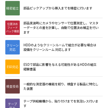
精密組立
部品ピックアップから挿入までを精密に行います
部品実装時にカメラやセンサーで位置測定し、マスタ
位置決め
ーデータとの差を計算し、自動で位置決め補正を行い
フィード
バック機能
ます
HDDのようなクリーンルームで組立が必要な場合は
クリーン
対応
設備をクリーンルーム 対応します
ESDで部品に影響を与える可能性があるHDDの組立
ESD対応
経験豊富
一般的な測定器の機能を絞り、検査する製品に特化し
検査技術
た装置
テープ供給機構から、貼り付けまでを気泡レス行いま
テープ
す
貼り